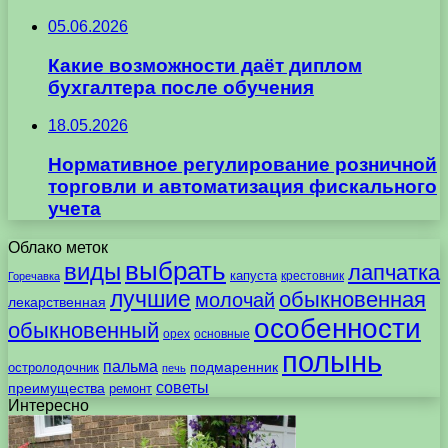
05.06.2026
Какие возможности даёт диплом
бухгалтера после обучения
18.05.2026
Нормативное регулирование розничной
торговли и автоматизация фискального
учета
Облако меток
выбрать
виды
лапчатка
капуста
крестовник
Горечавка
лучшие
обыкновенная
молочай
лекарственная
особенности
обыкновенный
орех
основные
полынь
пальма
подмаренник
остролодочник
печь
советы
преимущества
ремонт
Интересно