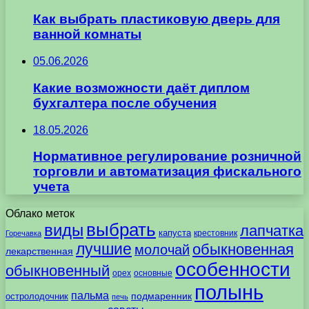
Как выбрать пластиковую дверь для
ванной комнаты
05.06.2026
Какие возможности даёт диплом
бухгалтера после обучения
18.05.2026
Нормативное регулирование розничной
торговли и автоматизация фискального
учета
Облако меток
выбрать
виды
лапчатка
капуста
крестовник
Горечавка
лучшие
обыкновенная
молочай
лекарственная
особенности
обыкновенный
орех
основные
полынь
пальма
подмаренник
остролодочник
печь