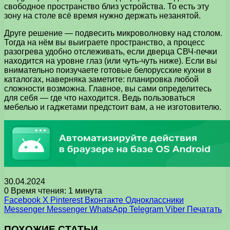
свободное пространство близ устройства. То есть эту
зону на столе всё время нужно держать незанятой.
Друге решение — подвесить микроволновку над столом.
Тогда на нём вы выиграете пространство, а процесс
разогрева удобно отслеживать, если дверца СВЧ-печки
находится на уровне глаз (или чуть-чуть ниже). Если вы
внимательно поизучаете готовые белорусские кухни в
каталогах, наверняка заметите: планировка любой
сложности возможна. Главное, вы сами определитесь
для себя — где что находится. Ведь пользоваться
мебелью и гаджетами предстоит вам, а не изготовителю.
30.04.2024
0
Время чтения: 1 минута
Facebook
X
Pinterest
Вконтакте
Одноклассники
Messenger
Messenger
WhatsApp
Telegram
Viber
Печатать
ПОХОЖИЕ СТАТЬИ