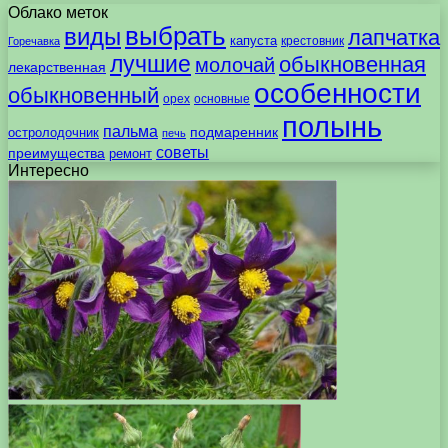
Облако меток
выбрать
виды
лапчатка
капуста
крестовник
Горечавка
лучшие
обыкновенная
молочай
лекарственная
особенности
обыкновенный
орех
основные
полынь
пальма
подмаренник
остролодочник
печь
советы
преимущества
ремонт
Интересно