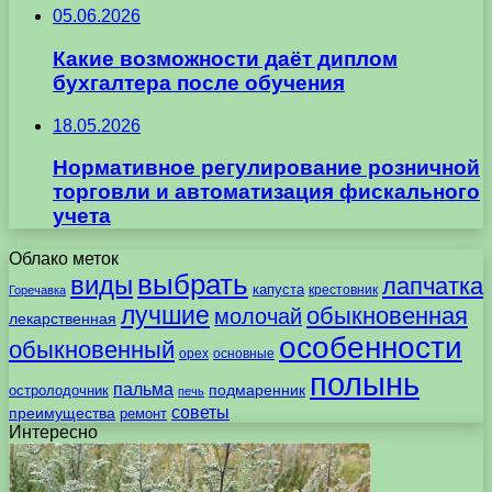
05.06.2026
Какие возможности даёт диплом
бухгалтера после обучения
18.05.2026
Нормативное регулирование розничной
торговли и автоматизация фискального
учета
Облако меток
выбрать
виды
лапчатка
капуста
крестовник
Горечавка
лучшие
обыкновенная
молочай
лекарственная
особенности
обыкновенный
орех
основные
полынь
пальма
подмаренник
остролодочник
печь
советы
преимущества
ремонт
Интересно