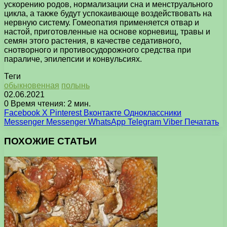
ускорению родов, нормализации сна и менструального
цикла, а также будут успокаивающе воздействовать на
нервную систему. Гомеопатия применяется отвар и
настой, приготовленные на основе корневищ, травы и
семян этого растения, в качестве седативного,
снотворного и противосудорожного средства при
параличе, эпилепсии и конвульсиях.
Теги
обыкновенная
полынь
02.06.2021
0
Время чтения: 2 мин.
Facebook
X
Pinterest
Вконтакте
Одноклассники
Messenger
Messenger
WhatsApp
Telegram
Viber
Печатать
ПОХОЖИЕ СТАТЬИ