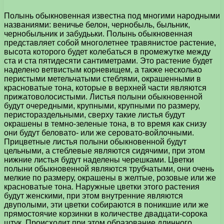
Полынь обыкновенная известна под многими народными
названиями: веничье белон, чернобыль, быльник,
чернобыльник и забудььки. Полынь обыкновенная
представляет собой многолетнее травянистое растение,
высота которого будет колебаться в промежутке между
ста и ста пятидесяти сантиметрами. Это растение будет
наделено ветвистым корневищем, а также несколько
перистыми метельчатыми стеблями, окрашенными в
красноватые тона, которые в верхней части являются
прижатоволосистыми. Листья полыни обыкновенной
будут очередными, крупными, крупными по размеру,
перистораздельными, сверху такие листья будут
окрашены в темно-зеленые тона, в то время как снизу
они будут беловато- или же серовато-войлочными.
Прицветные листья полыни обыкновенной будут
цельными, а стеблевые являются сидячими, при этом
нижние листья будут наделены черешками. Цветки
полыни обыкновенной являются трубчатыми, они очень
мелкие по размеру, окрашены в желтые, розовые или же
красноватые тона. Наружные цветки этого растения
будут женскими, при этом внутренние являются
двуполыми, эти цветки собираются в поникшие или же
прямостоячие корзинки в количестве двадцати-сорока
штук. Происходит при этом образование длинного