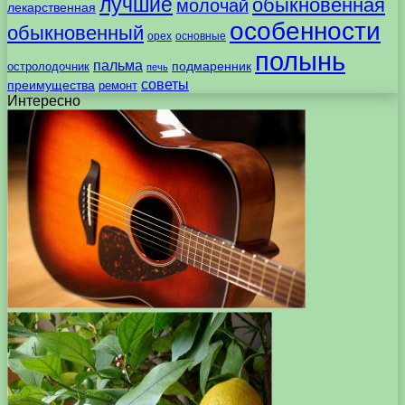
лучшие
обыкновенная
молочай
лекарственная
особенности
обыкновенный
орех
основные
полынь
пальма
подмаренник
остролодочник
печь
советы
преимущества
ремонт
Интересно