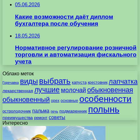
05.06.2026
Какие возможности даёт диплом
бухгалтера после обучения
18.05.2026
Нормативное регулирование розничной
торговли и автоматизация фискального
учета
Облако меток
выбрать
виды
лапчатка
капуста
крестовник
Горечавка
лучшие
обыкновенная
молочай
лекарственная
особенности
обыкновенный
орех
основные
полынь
пальма
подмаренник
остролодочник
печь
советы
преимущества
ремонт
Интересно