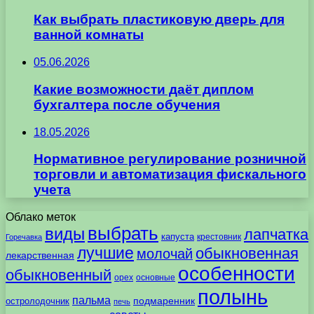
Как выбрать пластиковую дверь для
ванной комнаты
05.06.2026
Какие возможности даёт диплом
бухгалтера после обучения
18.05.2026
Нормативное регулирование розничной
торговли и автоматизация фискального
учета
Облако меток
выбрать
виды
лапчатка
капуста
крестовник
Горечавка
лучшие
обыкновенная
молочай
лекарственная
особенности
обыкновенный
орех
основные
полынь
пальма
подмаренник
остролодочник
печь