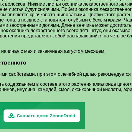
ых волосков. Нижние листья окопника лекарственного явля
ние листья будут сидячими. Побеги окопника лекарственн
аням являются крючковато-шиповатыми. Цветки этого растен
е тона, а позднее становятся голубыми с белым краем. Чаш
ными заостренными долями. Длина венчика может достигать
нок окопника лекарственного всего пять штук, они оказыва
растения представляет собой распадающийся на четыре бле
 начиная с мая и заканчивая августом месяцем.
ственного
и свойствами, при этом с лечебной целью рекомендуется и
ь содержанием в составе этого растения алкалоида циногл
танинов, инулина, камедей, смол, оксикоричной кислоты, э