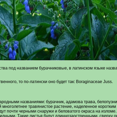
ства под названием бурачниковые, в латинском языке назва
енного, то по-латински оно будет так: Boraginaceae Juss.
одными названиями: бурачник, адамова трава, белопузник, 
й многолетнее травянистое растение, наделенное коротким
дут почти черными снаружи и беловатого окраса на изломе
идными. Такие листья будут длиннозаостренными, сверху о