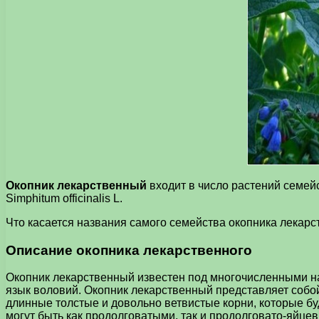
Окопник лекарственный
входит в число растений семей
Simphitum officinalis L.
Что касается названия самого семейства окопника лекарств
Описание окопника лекарственного
Окопник лекарственный известен под многочисленными нар
язык воловий. Окопник лекарственный представляет собо
длинные толстые и довольно ветвистые корни, которые бу
могут быть как продолговатыми, так и продолговато-яйцев