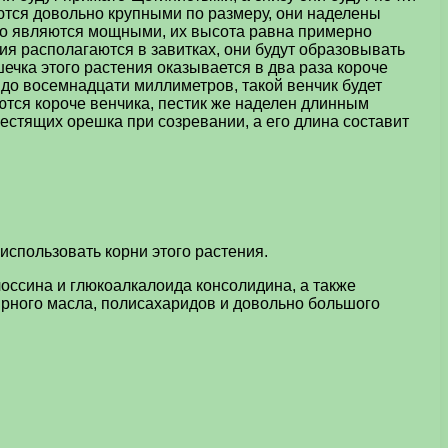
ются довольно крупными по размеру, они наделены
ого являются мощными, их высота равна примерно
ия располагаются в завитках, они будут образовывать
ечка этого растения оказывается в два раза короче
 до восемнадцати миллиметров, такой венчик будет
ются короче венчика, пестик же наделен длинным
стящих орешка при созревании, а его длина составит
спользовать корни этого растения.
оссина и глюкоалкалоида консолидина, а также
фирного масла, полисахаридов и довольно большого