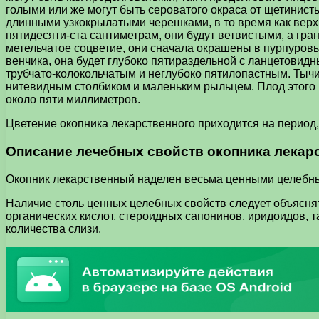
голыми или же могут быть сероватого окраса от щетинист
длинными узкокрылатыми черешками, в то время как верх
пятидесяти-ста сантиметрам, они будут ветвистыми, а гр
метельчатое соцветие, они сначала окрашены в пурпуровы
венчика, она будет глубоко пятираздельной с ланцетовид
трубчато-колокольчатым и неглубоко пятилопастным. Тычи
нитевидным столбиком и маленьким рыльцем. Плод этого 
около пяти миллиметров.
Цветение окопника лекарственного приходится на период,
Описание лечебных свойств окопника лекар
Окопник лекарственный наделен весьма ценными целебным
Наличие столь ценных целебных свойств следует объяснят
органических кислот, стероидных сапонинов, иридоидов, 
количества слизи.