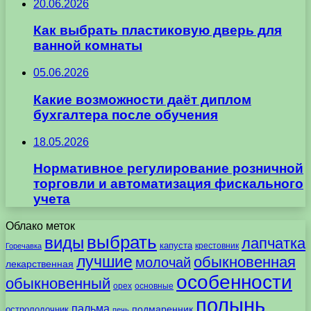
20.06.2026
Как выбрать пластиковую дверь для
ванной комнаты
05.06.2026
Какие возможности даёт диплом
бухгалтера после обучения
18.05.2026
Нормативное регулирование розничной
торговли и автоматизация фискального
учета
Облако меток
выбрать
виды
лапчатка
капуста
крестовник
Горечавка
лучшие
обыкновенная
молочай
лекарственная
особенности
обыкновенный
орех
основные
полынь
пальма
подмаренник
остролодочник
печь