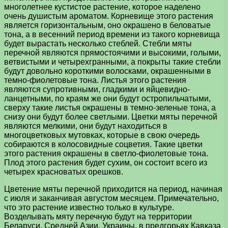
многолетнее кустистое растение, которое наделено
очень душистым ароматом. Корневище этого растения
является горизонтальным, оно окрашено в беловатые
тона, а в весенний период времени из такого корневища
будет вырастать несколько стеблей. Стебли мяты
перечной являются прямостоячими и высокими, голыми,
ветвистыми и четырехгранными, а покрыты такие стебли
будут довольно короткими волосками, окрашенными в
темно-фиолетовые тона. Листья этого растения
являются супротивными, гладкими и яйцевидно-
ланцетными, по краям же они будут остропильчатыми,
сверху такие листья окрашены в темно-зеленые тона, а
снизу они будут более светлыми. Цветки мяты перечной
являются мелкими, они будут находиться в
многоцветковых мутовках, которые в свою очередь
собираются в колосовидные соцветия. Такие цветки
этого растения окрашены в светло-фиолетовые тона.
Плод этого растения будет сухим, он состоит всего из
четырех красноватых орешков.
Цветение мяты перечной приходится на период, начиная
с июля и заканчивая августом месяцем. Примечательно,
что это растение известно только в культуре.
Возделывать мяту перечную будут на территории
Беларуси, Средней Азии, Украины, в предгорьях Кавказа