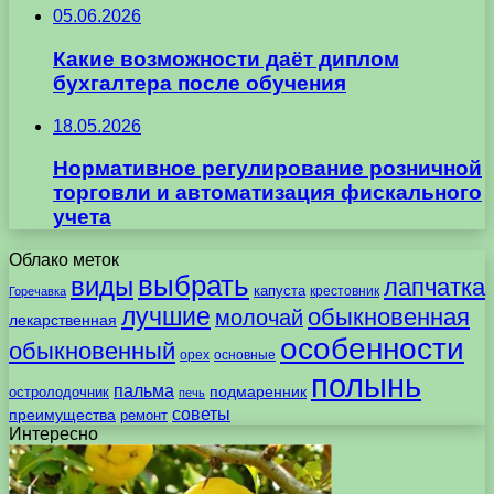
05.06.2026
Какие возможности даёт диплом
бухгалтера после обучения
18.05.2026
Нормативное регулирование розничной
торговли и автоматизация фискального
учета
Облако меток
выбрать
виды
лапчатка
капуста
крестовник
Горечавка
лучшие
обыкновенная
молочай
лекарственная
особенности
обыкновенный
орех
основные
полынь
пальма
подмаренник
остролодочник
печь
советы
преимущества
ремонт
Интересно