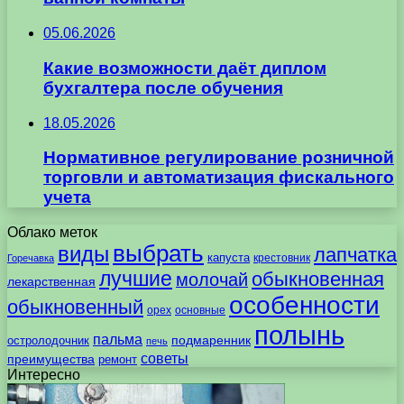
05.06.2026
Какие возможности даёт диплом
бухгалтера после обучения
18.05.2026
Нормативное регулирование розничной
торговли и автоматизация фискального
учета
Облако меток
выбрать
виды
лапчатка
капуста
крестовник
Горечавка
лучшие
обыкновенная
молочай
лекарственная
особенности
обыкновенный
орех
основные
полынь
пальма
подмаренник
остролодочник
печь
советы
преимущества
ремонт
Интересно