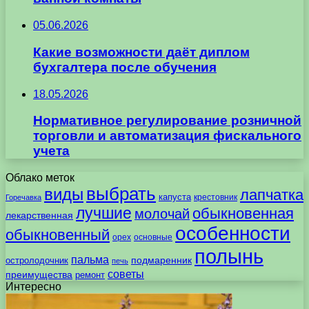
05.06.2026
Какие возможности даёт диплом
бухгалтера после обучения
18.05.2026
Нормативное регулирование розничной
торговли и автоматизация фискального
учета
Облако меток
выбрать
виды
лапчатка
капуста
крестовник
Горечавка
лучшие
обыкновенная
молочай
лекарственная
особенности
обыкновенный
орех
основные
полынь
пальма
подмаренник
остролодочник
печь
советы
преимущества
ремонт
Интересно