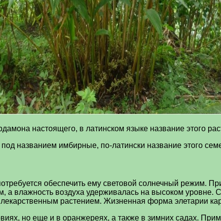
дамона настоящего, в латинском языке название этого рас
од названием имбирные, по-латински название этого семейс
 потребуется обеспечить ему световой солнечный режим. Пр
, а влажность воздуха удерживалась на высоком уровне. С
и лекарственным растением. Жизненная форма элетарии ка
виях, но еще и в оранжереях, а также в зимних садах. При