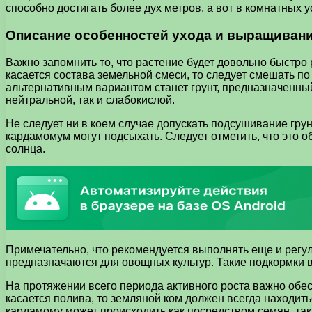
способно достигать более дух метров, а вот в комнатных 
Описание особенностей ухода и выращиван
Важно запомнить то, что растение будет довольно быстро
касается состава земельной смеси, то следует смешать по
альтернативным вариантом станет грунт, предназначенный
нейтральной, так и слабокислой.
Не следует ни в коем случае допускать подсушивание грунт
кардамомум могут подсыхать. Следует отметить, что это 
солнца.
Примечательно, что рекомендуется выполнять еще и регул
предназначаются для овощных культур. Такие подкормки в
На протяжении всего периода активного роста важно обес
касается полива, то земляной ком должен всегда находит
кардамому может происходить как посредством семян, та