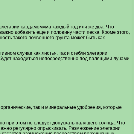
 элетарии кардамомума каждый год или же два. Что
важно добавить еще и половину части песка. Кроме этого,
ость такого почвенного грунта может быть как
ивном случае как листья, так и стебли элетарии
ие будет находиться непосредственно под палящими лучами
органические, так и минеральные удобрения, которые
о при этом не следует допускать палящего солнца. Что
 важно регулярно опрыскивать. Размножение элетарии
то касается размножения посредством верхушечных