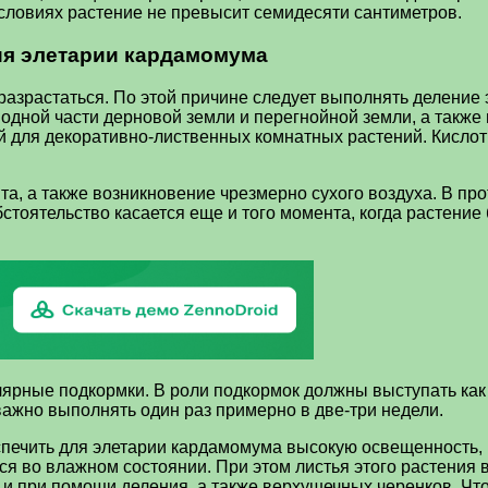
условиях растение не превысит семидесяти сантиметров.
ия элетарии кардамомума
 разрастаться. По этой причине следует выполнять деление
 одной части дерновой земли и перегнойной земли, а также 
 для декоративно-лиственных комнатных растений. Кислотн
а, а также возникновение чрезмерно сухого воздуха. В прот
обстоятельство касается еще и того момента, когда растен
ярные подкормки. В роли подкормок должны выступать как 
ажно выполнять один раз примерно в две-три недели.
печить для элетарии кардамомума высокую освещенность, н
ься во влажном состоянии. При этом листья этого растения
к и при помощи деления, а также верхушечных черенков. Ч