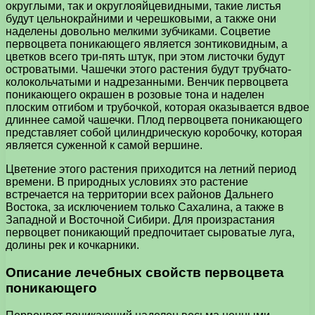
округлыми, так и округлояйцевидными, такие листья
будут цельнокрайними и черешковыми, а также они
наделены довольно мелкими зубчиками. Соцветие
первоцвета поникающего является зонтиковидным, а
цветков всего три-пять штук, при этом листочки будут
островатыми. Чашечки этого растения будут трубчато-
колокольчатыми и надрезанными. Венчик первоцвета
поникающего окрашен в розовые тона и наделен
плоским отгибом и трубочкой, которая оказывается вдвое
длиннее самой чашечки. Плод первоцвета поникающего
представляет собой цилиндрическую коробочку, которая
является суженной к самой вершине.
Цветение этого растения приходится на летний период
времени. В природных условиях это растение
встречается на территории всех районов Дальнего
Востока, за исключением только Сахалина, а также в
Западной и Восточной Сибири. Для произрастания
первоцвет поникающий предпочитает сыроватые луга,
долины рек и кочкарники.
Описание лечебных свойств первоцвета
поникающего