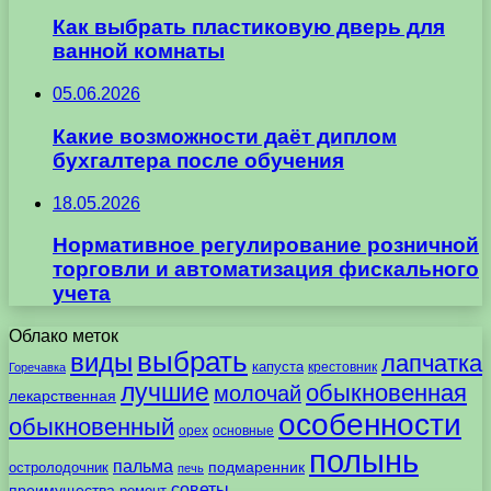
Как выбрать пластиковую дверь для
ванной комнаты
05.06.2026
Какие возможности даёт диплом
бухгалтера после обучения
18.05.2026
Нормативное регулирование розничной
торговли и автоматизация фискального
учета
Облако меток
выбрать
виды
лапчатка
капуста
крестовник
Горечавка
лучшие
обыкновенная
молочай
лекарственная
особенности
обыкновенный
орех
основные
полынь
пальма
подмаренник
остролодочник
печь
советы
преимущества
ремонт