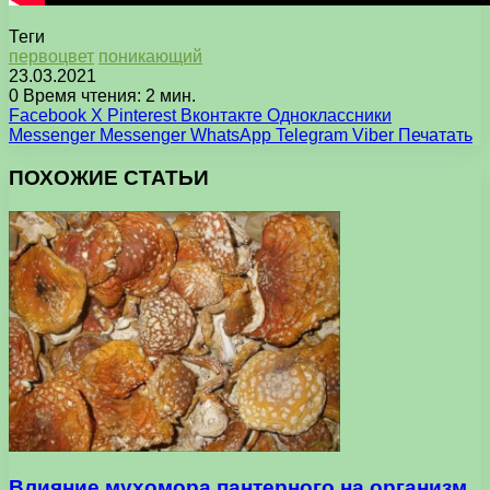
Теги
первоцвет
поникающий
23.03.2021
0
Время чтения: 2 мин.
Facebook
X
Pinterest
Вконтакте
Одноклассники
Messenger
Messenger
WhatsApp
Telegram
Viber
Печатать
ПОХОЖИЕ СТАТЬИ
Влияние мухомора пантерного на организм