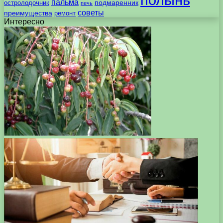
пальма
подмаренник
остролодочник
печь
советы
преимущества
ремонт
Интересно