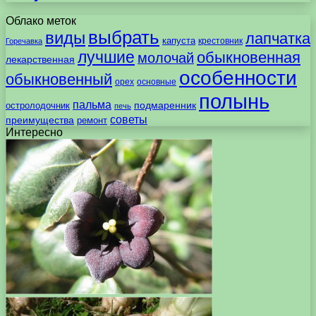
Облако меток
выбрать
виды
лапчатка
капуста
крестовник
Горечавка
лучшие
обыкновенная
молочай
лекарственная
особенности
обыкновенный
орех
основные
полынь
пальма
подмаренник
остролодочник
печь
советы
преимущества
ремонт
Интересно