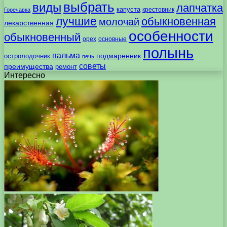
выбрать
виды
лапчатка
капуста
крестовник
Горечавка
лучшие
обыкновенная
молочай
лекарственная
особенности
обыкновенный
орех
основные
полынь
пальма
подмаренник
остролодочник
печь
советы
преимущества
ремонт
Интересно