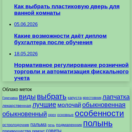
Как выбрать пластиковую дверь для
ванной комнаты
05.06.2026
Какие возможности даёт диплом
бухгалтера после обучения
18.05.2026
Нормативное регулирование розничной
торговли и автоматизация фискального
учета
Облако меток
выбрать
виды
лапчатка
капуста
крестовник
Горечавка
лучшие
обыкновенная
молочай
лекарственная
особенности
обыкновенный
орех
основные
полынь
пальма
подмаренник
остролодочник
печь
советы
преимущества
ремонт