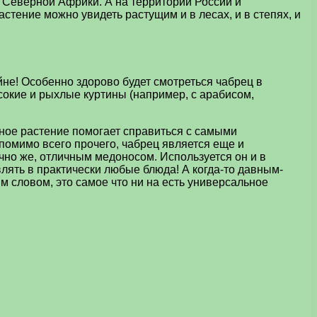
х Северной Африки. А на территории России и
стение можно увидеть растущим и в лесах, и в степях, и
йне! Особенно здорово будет смотреться чабрец в
сокие и рыхлые куртины (например, с арабисом,
ное растение помогает справиться с самыми
помимо всего прочего, чабрец является еще и
но же, отличным медоносом. Используется он и в
лять в практически любые блюда! А когда-то давным-
м словом, это самое что ни на есть универсальное