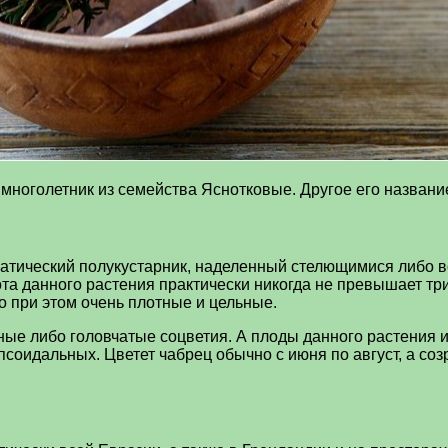
ноголетник из семейства Яснотковые. Другое его название
атический полукустарник, наделенный стелющимися либо 
а данного растения практически никогда не превышает три
но при этом очень плотные и цельные.
ные либо головчатые соцветия. А плоды данного растения 
соидальных. Цветет чабрец обычно с июня по август, а соз