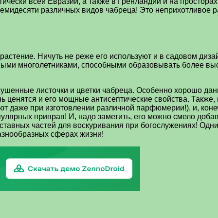
тически всей Евразии, а также в Гренландии и на простора
семидесяти различных видов чабреца! Это неприхотливое ра
растение. Ничуть не реже его используют и в садовом диза
ичными многолетниками, способными образовывать более вы
ушенные листочки и цветки чабреца. Особенно хорошо дан
 ценятся и его мощные антисептические свойства. Также, 
 даже при изготовлении различной парфюмерии!), и, конеч
улярных приправ! И, надо заметить, его можно смело добав
оставных частей для воскуривания при богослужениях! Одни
азнообразных сферах жизни!