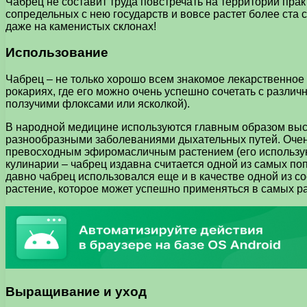
Чабрец не составит труда повстречать на территории прак
сопредельных с нею государств и вовсе растет более ста 
даже на каменистых склонах!
Использование
Чабрец – не только хорошо всем знакомое лекарственное 
рокариях, где его можно очень успешно сочетать с разл
ползучими флоксами или ясколкой).
В народной медицине используются главным образом выс
разнообразными заболеваниями дыхательных путей. Очень
превосходным эфиромасличным растением (его используют
кулинарии – чабрец издавна считается одной из самых поп
давно чабрец использовался еще и в качестве одной из с
растение, которое может успешно применяться в самых р
Выращивание и уход