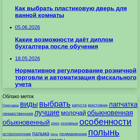
Как выбрать пластиковую дверь для
ванной комнаты
05.06.2026
Какие возможности даёт диплом
бухгалтера после обучения
18.05.2026
Нормативное регулирование розничной
торговли и автоматизация фискального
учета
Облако меток
выбрать
виды
лапчатка
капуста
крестовник
Горечавка
лучшие
обыкновенная
молочай
лекарственная
особенности
обыкновенный
орех
основные
полынь
пальма
подмаренник
остролодочник
печь