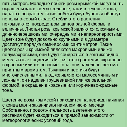
пять метров. Молодые побеги розы крымской могут быть
окрашены как в светло-зеленые, так и в зеленые тона,
однако с возрастом такие побеги будут буреть и обретут
пепельно-серый окрас. Стебли этого растения
покрываются посредством шипов разной формы и
величины. Листья розы крымской являются сложными,
длинночерешковыми, очередными и непарноперистыми.
Цветки же будут довольно крупными и в диаметре
достигнут порядка семи-восьми сантиметров. Такие
цветки розы крымской являются махровыми или же
полумахровыми, они будут собираться в зонтиковидно-
метельчатые соцветия. Листья этого растения окрашены
в красные или же розовые тона, они наделены весьма
приятным ароматом. Тычинки и пестики будут
многочисленными, плод же является малосемянным и
ложным, он наделен грушевидной или же овальной
формой, а окрашен в красные или коричнево-красные
тона.
Цветение розы крымской приходится на период, начиная
с конца мая и заканчивая началом июня месяца.
Собственно, продолжительность цветения этого
растения будет находиться в прямой зависимости от
метеорологических условий года.