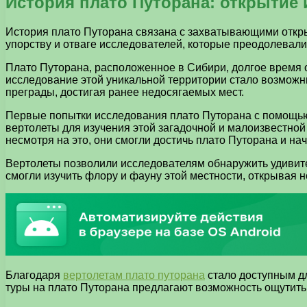
История плато Путорана: открытие 
История плато Путорана связана с захватывающими откр
упорству и отваге исследователей, которые преодолевал
Плато Путорана, расположенное в Сибири, долгое время 
исследование этой уникальной территории стало возмож
преграды, достигая ранее недосягаемых мест.
Первые попытки исследования плато Путорана с помощью
вертолеты для изучения этой загадочной и малоизвестной 
несмотря на это, они смогли достичь плато Путорана и на
Вертолеты позволили исследователям обнаружить удивите
смогли изучить флору и фауну этой местности, открывая 
Благодаря
вертолетам плато путорана
стало доступным дл
туры на плато Путорана предлагают возможность ощутить 