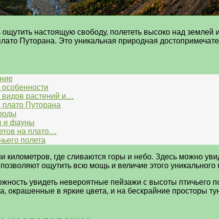
 ощутить настоящую свободу, полететь высоко над землей 
лато Путорана. Это уникальная природная достопримечател
ание
е особенности
х видов растений и…
 плато Путорана
ироды
ы и фауны
етов на плато…
чьего полета
и километров, где сливаются горы и небо. Здесь можно ув
позволяют ощутить всю мощь и величие этого уникального 
ожность увидеть невероятные пейзажи с высоты птичьего 
, окрашенные в яркие цвета, и на бескрайние просторы ту