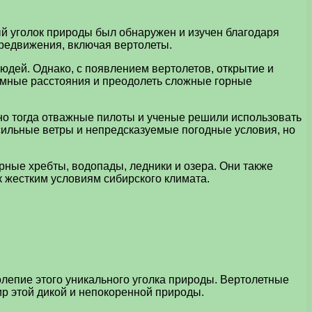
й уголок природы был обнаружен и изучен благодаря
ередвижения, включая вертолеты.
дей. Однако, с появлением вертолетов, открытие и
омные расстояния и преодолеть сложные горные
о тогда отважные пилоты и ученые решили использовать
 сильные ветры и непредсказуемые погодные условия, но
рные хребты, водопады, ледники и озера. Они также
к жестким условиям сибирского климата.
олепие этого уникального уголка природы. Вертолетные
ир этой дикой и непокоренной природы.