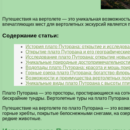
Путешествия на вертолете — это уникальная возможность
впечатляющих мест для вертолетных экскурсий является п
Содержание статьи:
История плато Путорана: открытие и исследов
Открытие плато Путорана и его географически
Исследование плато Путорана: открытие новы
Уникальные природные достопримечательности
Водопады плато Путорана: красота и мощь пр
Горные озера плато Путорана: богатство флор
Возможности и преимущества вертолетных пол
Уникальные виды плато Путорана с высоты пти
Плато Путорана — это просторы, простирающиеся на сотн
бескрайние тундры. Вертолетные туры на плато Путорана 
Путешествие на вертолете по плато Путорана — это возм
горные хребты, покрытые белоснежными снегами, на озера
редкие животные.