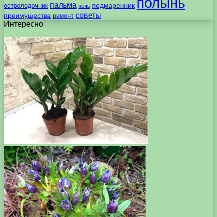
полынь
пальма
подмаренник
остролодочник
печь
советы
преимущества
ремонт
Интересно