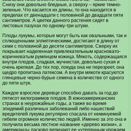
Снизу они довольно бледные, а сверху – яркие темно-
зеленые. Что касается их длины, то она находится в
пределах от двенадцати с половиной до двадцати пяти
сантиметров. А цветки данного растения сидят в
листовых пазухах по одному-три штуки.
Плоды лукумы, которые могут быть как овальными, так и
сплющенными эллиптическими, достигают в длину от
семи с половиной до десяти сантиметров. Сверху их
покрывает наделенная привлекательным красновато-
коричневатым румянцем кожица. Мякоть, содержащаяся
внутри плодов, сладкая, мучнистая, довольно сухая и
очень крепкая. До тех пор, покуда она не перезреет, она
щедро пропитана латексом. А внутри мякоти красуются
глянцевые черно-бурые семена в количестве от одного
до пяти штук.
Каждое взрослое деревце способно давать за год до
пятисот килограммов плодов. В южноамериканских
странах в неурожайные годы, а также во время
эпидемий различных заболеваний либо нашествий
вредителей лукума регулярно спасала от неминуемой
гибели огромное количество людей. Именно за это она и
получила весьма лестное название «дерево жизни», а
американцы ласково величают ее «утерянным урожаем