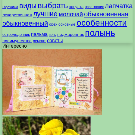
выбрать
виды
лапчатка
капуста
крестовник
Горечавка
лучшие
обыкновенная
молочай
лекарственная
особенности
обыкновенный
орех
основные
полынь
пальма
подмаренник
остролодочник
печь
советы
преимущества
ремонт
Интересно