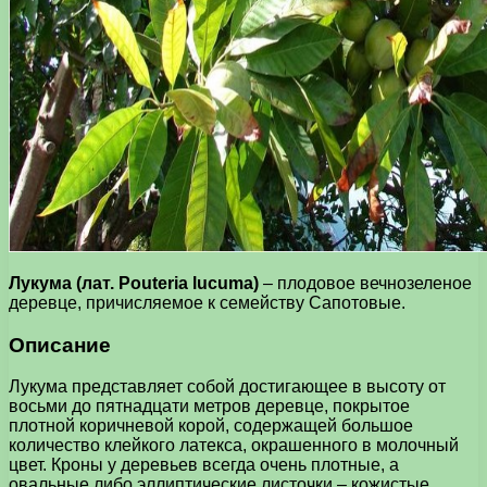
Лукума (лат. Pouteria lucuma)
– плодовое вечнозеленое
деревце, причисляемое к семейству Сапотовые.
Описание
Лукума представляет собой достигающее в высоту от
восьми до пятнадцати метров деревце, покрытое
плотной коричневой корой, содержащей большое
количество клейкого латекса, окрашенного в молочный
цвет. Кроны у деревьев всегда очень плотные, а
овальные либо эллиптические листочки – кожистые.