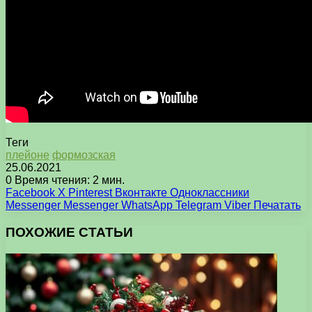
Теги
плейоне
формозская
25.06.2021
0
Время чтения: 2 мин.
Facebook
X
Pinterest
Вконтакте
Одноклассники
Messenger
Messenger
WhatsApp
Telegram
Viber
Печатать
ПОХОЖИЕ СТАТЬИ