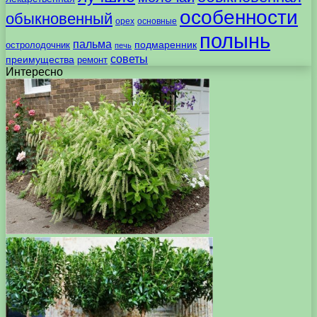
особенности
обыкновенный
орех
основные
полынь
пальма
подмаренник
остролодочник
печь
советы
преимущества
ремонт
Интересно