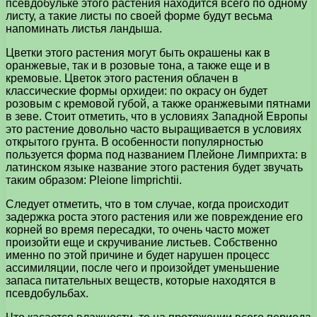
псевдобульке этого растения находится всего по одному
листу, а такие листы по своей форме будут весьма
напоминать листья ландыша.
Цветки этого растения могут быть окрашены как в
оранжевые, так и в розовые тона, а также еще и в
кремовые. Цветок этого растения облачен в
классические формы орхидеи: по окрасу он будет
розовым с кремовой губой, а также оранжевыми пятнами
в зеве. Стоит отметить, что в условиях Западной Европы
это растение довольно часто выращивается в условиях
открытого грунта. В особенности популярностью
пользуется форма под названием Плейоне Лимприхта: в
латинском языке название этого растения будет звучать
таким образом: Pleione limprichtii.
Следует отметить, что в том случае, когда происходит
задержка роста этого растения или же повреждение его
корней во время пересадки, то очень часто может
произойти еще и скручивание листьев. Собственно
именно по этой причине и будет нарушен процесс
ассимиляции, после чего и произойдет уменьшение
запаса питательных веществ, которые находятся в
псевдобульбах.