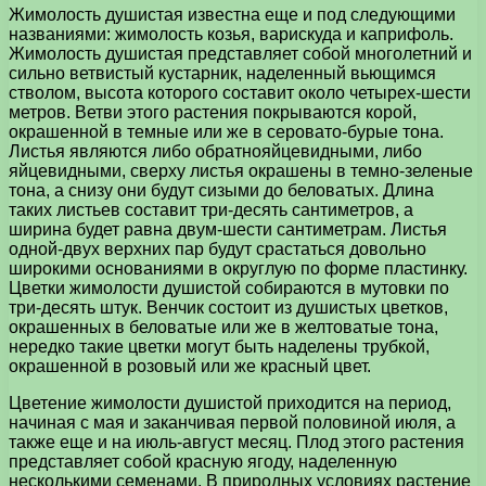
Жимолость душистая известна еще и под следующими
названиями: жимолость козья, варискуда и каприфоль.
Жимолость душистая представляет собой многолетний и
сильно ветвистый кустарник, наделенный вьющимся
стволом, высота которого составит около четырех-шести
метров. Ветви этого растения покрываются корой,
окрашенной в темные или же в серовато-бурые тона.
Листья являются либо обратнояйцевидными, либо
яйцевидными, сверху листья окрашены в темно-зеленые
тона, а снизу они будут сизыми до беловатых. Длина
таких листьев составит три-десять сантиметров, а
ширина будет равна двум-шести сантиметрам. Листья
одной-двух верхних пар будут срастаться довольно
широкими основаниями в округлую по форме пластинку.
Цветки жимолости душистой собираются в мутовки по
три-десять штук. Венчик состоит из душистых цветков,
окрашенных в беловатые или же в желтоватые тона,
нередко такие цветки могут быть наделены трубкой,
окрашенной в розовый или же красный цвет.
Цветение жимолости душистой приходится на период,
начиная с мая и заканчивая первой половиной июля, а
также еще и на июль-август месяц. Плод этого растения
представляет собой красную ягоду, наделенную
несколькими семенами. В природных условиях растение