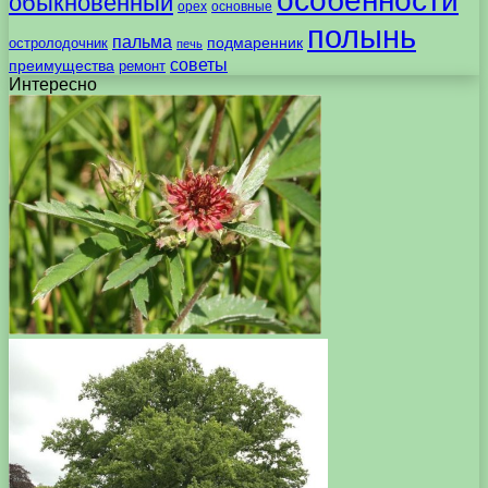
особенности
обыкновенный
орех
основные
полынь
пальма
подмаренник
остролодочник
печь
советы
преимущества
ремонт
Интересно