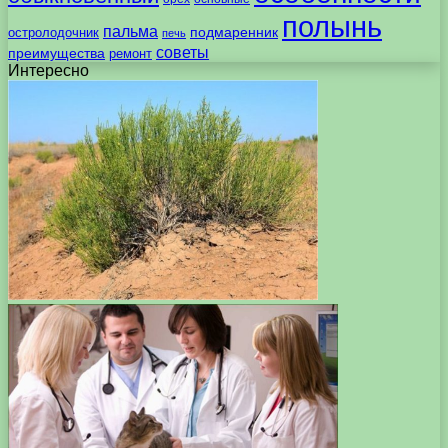
полынь
пальма
подмаренник
остролодочник
печь
советы
преимущества
ремонт
Интересно