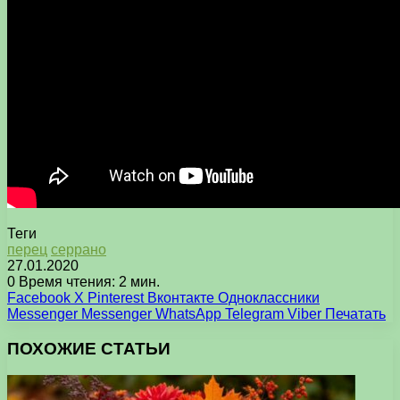
Теги
перец
серрано
27.01.2020
0
Время чтения: 2 мин.
Facebook
X
Pinterest
Вконтакте
Одноклассники
Messenger
Messenger
WhatsApp
Telegram
Viber
Печатать
ПОХОЖИЕ СТАТЬИ