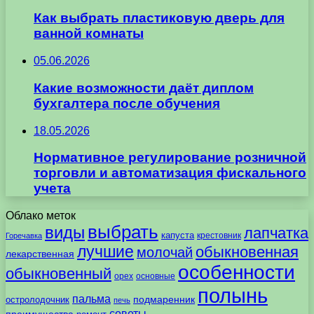
Как выбрать пластиковую дверь для
ванной комнаты
05.06.2026
Какие возможности даёт диплом
бухгалтера после обучения
18.05.2026
Нормативное регулирование розничной
торговли и автоматизация фискального
учета
Облако меток
выбрать
виды
лапчатка
капуста
крестовник
Горечавка
лучшие
обыкновенная
молочай
лекарственная
особенности
обыкновенный
орех
основные
полынь
пальма
подмаренник
остролодочник
печь
советы