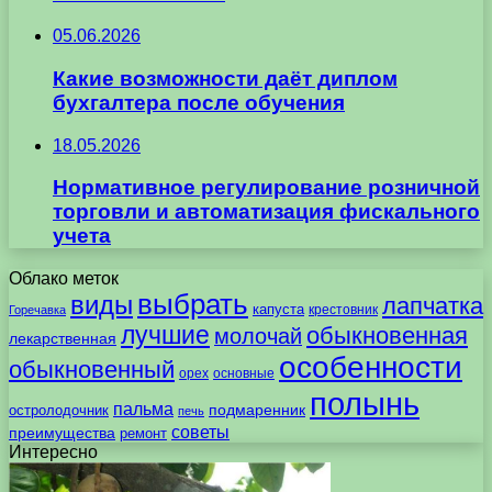
05.06.2026
Какие возможности даёт диплом
бухгалтера после обучения
18.05.2026
Нормативное регулирование розничной
торговли и автоматизация фискального
учета
Облако меток
выбрать
виды
лапчатка
капуста
крестовник
Горечавка
лучшие
обыкновенная
молочай
лекарственная
особенности
обыкновенный
орех
основные
полынь
пальма
подмаренник
остролодочник
печь
советы
преимущества
ремонт
Интересно