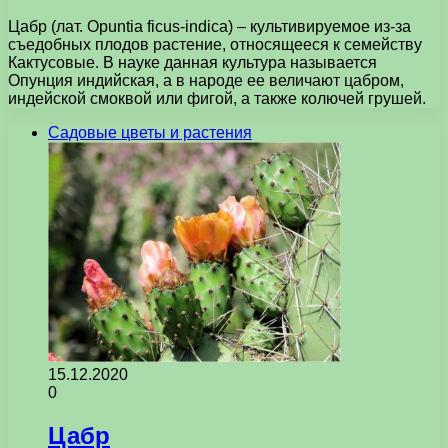
Цабр (лат. Opuntia ficus-indica) – культивируемое из-за
съедобных плодов растение, относящееся к семейству
Кактусовые. В науке данная культура называется
Опунция индийская, а в народе ее величают цабром,
индейской смоквой или фигой, а также колючей грушей.
Садовые цветы и растения
15.12.2020
0
Цабр