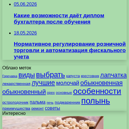
05.06.2026
Какие возможности даёт диплом
бухгалтера после обучения
18.05.2026
Нормативное регулирование розничной
торговли и автоматизация фискального
учета
Облако меток
выбрать
виды
лапчатка
капуста
крестовник
Горечавка
лучшие
обыкновенная
молочай
лекарственная
особенности
обыкновенный
орех
основные
полынь
пальма
подмаренник
остролодочник
печь
советы
преимущества
ремонт
Интересно