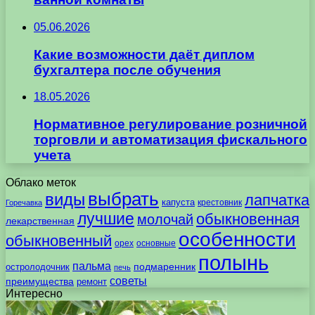
05.06.2026
Какие возможности даёт диплом
бухгалтера после обучения
18.05.2026
Нормативное регулирование розничной
торговли и автоматизация фискального
учета
Облако меток
выбрать
виды
лапчатка
капуста
крестовник
Горечавка
лучшие
обыкновенная
молочай
лекарственная
особенности
обыкновенный
орех
основные
полынь
пальма
подмаренник
остролодочник
печь
советы
преимущества
ремонт
Интересно