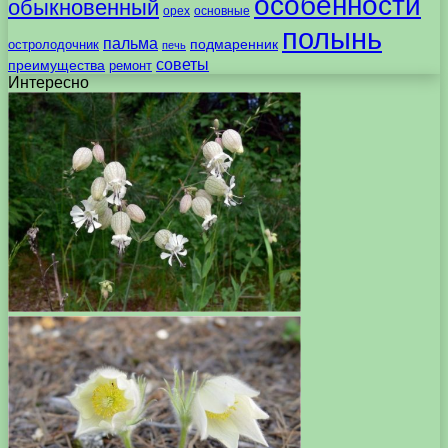
особенности
обыкновенный
орех
основные
полынь
пальма
подмаренник
остролодочник
печь
советы
преимущества
ремонт
Интересно