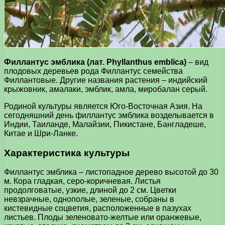
Филлантус эмблика (лат. Phyllanthus emblica)
– вид
плодовых деревьев рода Филлантус семейства
Филлантовые. Другие названия растения – индийский
крыжовник, амалаки, эмблик, амла, миробалан серый.
Родиной культуры является Юго-Восточная Азия. На
сегодняшний день филлантус эмблика возделывается в
Индии, Таиланде, Малайзии, Пикистане, Бангладеше,
Китае и Шри-Ланке.
Характеристика культуры
Филлантус эмблика – листопадное дерево высотой до 30
м. Кора гладкая, серо-коричневая. Листья
продолговатые, узкие, длиной до 2 см. Цветки
невзрачные, однополые, зеленые, собраны в
кистевидные соцветия, расположенные в пазухах
листьев. Плоды зеленовато-желтые или оранжевые,