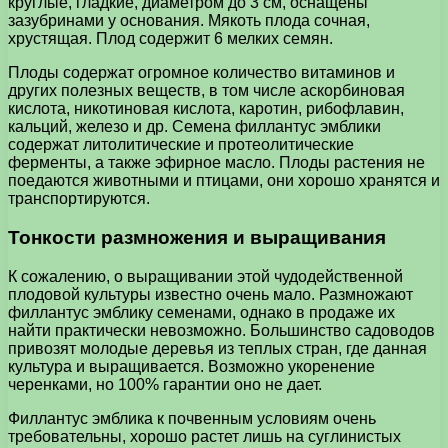
круглые, гладкие, диаметром до 3 см, оснащены
зазубринами у основания. Мякоть плода сочная,
хрустящая. Плод содержит 6 мелких семян.
Плоды содержат огромное количество витаминов и
других полезных веществ, в том числе аскорбиновая
кислота, никотиновая кислота, каротин, рибофлавин,
кальций, железо и др. Семена филлантус эмблики
содержат литолитические и протеолитические
ферменты, а также эфирное масло. Плоды растения не
поедаются животными и птицами, они хорошо хранятся и
транспортируются.
Тонкости размножения и выращивания
К сожалению, о выращивании этой чудодейственной
плодовой культуры известно очень мало. Размножают
филлантус эмблику семенами, однако в продаже их
найти практически невозможно. Большинство садоводов
привозят молодые деревья из теплых стран, где данная
культура и выращивается. Возможно укоренение
черенками, но 100% гарантии оно не дает.
Филлантус эмблика к почвенным условиям очень
требовательны, хорошо растет лишь на суглинистых