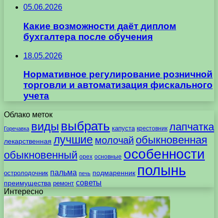
05.06.2026
Какие возможности даёт диплом
бухгалтера после обучения
18.05.2026
Нормативное регулирование розничной
торговли и автоматизация фискального
учета
Облако меток
выбрать
виды
лапчатка
капуста
крестовник
Горечавка
лучшие
обыкновенная
молочай
лекарственная
особенности
обыкновенный
орех
основные
полынь
пальма
подмаренник
остролодочник
печь
советы
преимущества
ремонт
Интересно