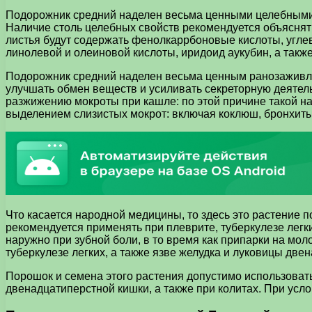
Подорожник средний наделен весьма ценными целебными с
Наличие столь целебных свойств рекомендуется объяснять
листья будут содержать фенолкаррбоновые кислоты, угле
линолевой и олеиновой кислоты, иридоид аукубин, а также
Подорожник средний наделен весьма ценным ранозаживл
улучшать обмен веществ и усиливать секреторную деятель
разжижению мокроты при кашле: по этой причине такой н
выделением слизистых мокрот: включая коклюш, бронхиты 
Что касается народной медицины, то здесь это растение 
рекомендуется применять при плеврите, туберкулезе легк
наружно при зубной боли, в то время как припарки на мол
туберкулезе легких, а также язве желудка и луковицы две
Порошок и семена этого растения допустимо использовать
двенадцатиперстной кишки, а также при колитах. При ус