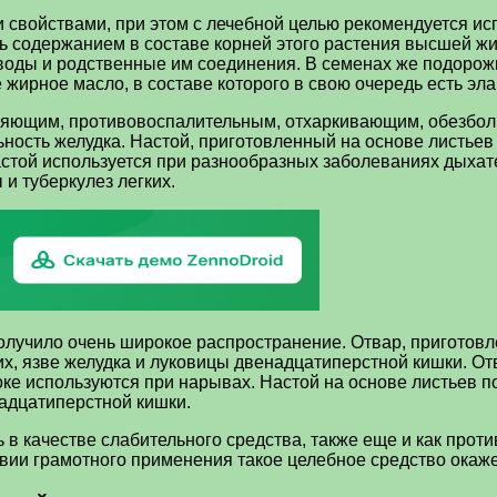
войствами, при этом с лечебной целью рекомендуется испо
 содержанием в составе корней этого растения высшей жир
воды и родственные им соединения. В семенах же подорожн
 жирное масло, в составе которого в свою очередь есть эл
яющим, противовоспалительным, отхаркивающим, обезболи
ность желудка. Настой, приготовленный на основе листьев
астой используется при разнообразных заболеваниях дыха
и туберкулез легких.
получило очень широкое распространение. Отвар, приготов
их, язве желудка и луковицы двенадцатиперстной кишки. От
оке используются при нарывах. Настой на основе листьев п
надцатиперстной кишки.
 в качестве слабительного средства, также еще и как прот
ловии грамотного применения такое целебное средство ока