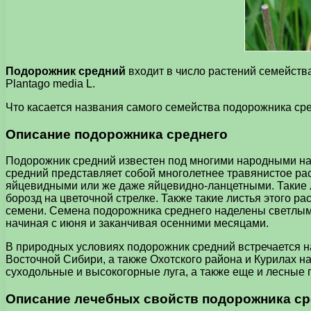
Подорожник средний
входит в число растений семейств
Plantago media L.
Что касается названия самого семейства подорожника средн
Описание подорожника среднего
Подорожник средний известен под многими народными назв
средний представляет собой многолетнее травянистое рас
яйцевидными или же даже яйцевидно-ланцетными. Такие л
борозд на цветочной стрелке. Также такие листья этого р
семени. Семена подорожника среднего наделены светлым 
начиная с июня и заканчивая осенними месяцами.
В природных условиях подорожник средний встречается на
Восточной Сибири, а также Охотского района и Курилах н
суходольные и высокогорные луга, а также еще и лесные 
Описание лечебных свойств подорожника ср