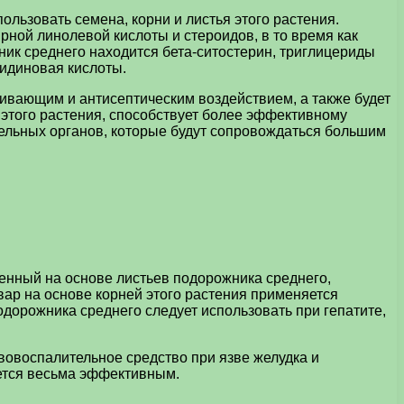
льзовать семена, корни и листья этого растения.
ной линолевой кислоты и стероидов, в то время как
ик среднего находится бета-ситостерин, триглицериды
аидиновая кислоты.
вающим и антисептическим воздействием, а также будет
 этого растения, способствует более эффективному
тельных органов, которые будут сопровождаться большим
ленный на основе листьев подорожника среднего,
вар на основе корней этого растения применяется
одорожника среднего следует использовать при гепатите,
ивовоспалительное средство при язве желудка и
жется весьма эффективным.