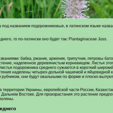
а под названием подорожниковые, в латинском языке назва
его, то по-латински оно будет так: Plantaginaceae Juss.
аниями: бабка, ржаник, арженик, трипутник, петровы батог
тение, наделенное деревянистым корневищем. Листья этого
истья подорожника среднего сужаются в короткий широкий
астения наделены четырех-дольной чашечкой и яйцевидной к
рубчиком, они будут овальными по форме и плоско-выпуклы
 территории Украины, европейской части России, Казахстан
а Дальнем Востоке. Для произрастания это растение предпо
поляны.
еднего