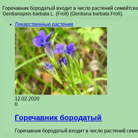
Горечавник бородатый входит в число растений семейтсва
Gentianopsis barbata L. (Froll) (Gentiana barbata Froll).
Лекарственные растения
12.02.2020
0
Горечавник бородатый
Горечавник бородатый входит в число растений семе