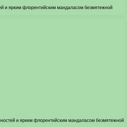
тей и ярким флорентийским мандаласом безмятежной
анностей и ярким флорентийским мандаласом безмятежной