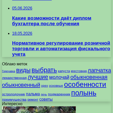
05.06.2026
Какие возможности даёт диплом
бухгалтера после обучения
18.05.2026
Нормативное регулирование розничной
торговли и автоматизация фискального
учета
Облако меток
выбрать
виды
лапчатка
капуста
крестовник
Горечавка
лучшие
обыкновенная
молочай
лекарственная
особенности
обыкновенный
орех
основные
полынь
пальма
подмаренник
остролодочник
печь
советы
преимущества
ремонт
Интересно