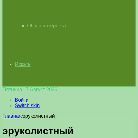
Обзор интернета
Искать
Пятница , 7 Август 2026
Войти
Switch skin
Главная
/
эруколистный
эруколистный