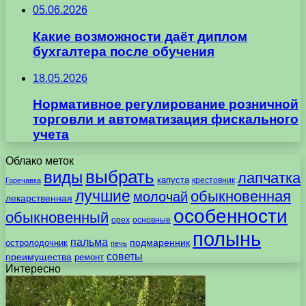
05.06.2026
Какие возможности даёт диплом
бухгалтера после обучения
18.05.2026
Нормативное регулирование розничной
торговли и автоматизация фискального
учета
Облако меток
выбрать
виды
лапчатка
капуста
крестовник
Горечавка
лучшие
обыкновенная
молочай
лекарственная
особенности
обыкновенный
орех
основные
полынь
пальма
подмаренник
остролодочник
печь
советы
преимущества
ремонт
Интересно