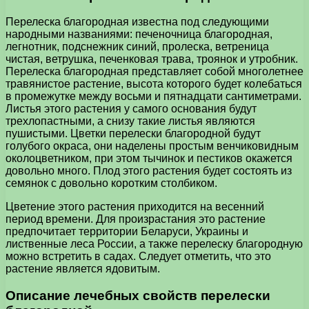
Перелеска благородная известна под следующими
народными названиями: печеночница благородная,
легнотник, подснежник синий, пролеска, ветреница
чистая, ветрушка, печенковая трава, троянок и утробник.
Перелеска благородная представляет собой многолетнее
травянистое растение, высота которого будет колебаться
в промежутке между восьми и пятнадцати сантиметрами.
Листья этого растения у самого основания будут
трехлопастными, а снизу такие листья являются
пушистыми. Цветки перелески благородной будут
голубого окраса, они наделены простым венчиковидным
околоцветником, при этом тычинок и пестиков окажется
довольно много. Плод этого растения будет состоять из
семянок с довольно коротким столбиком.
Цветение этого растения приходится на весенний
период времени. Для произрастания это растение
предпочитает территории Беларуси, Украины и
лиственные леса России, а также перелеску благородную
можно встретить в садах. Следует отметить, что это
растение является ядовитым.
Описание лечебных свойств перелески