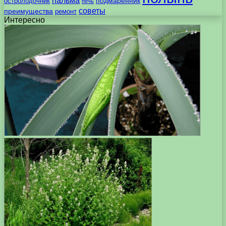
пальма
подмаренник
остролодочник
печь
советы
преимущества
ремонт
Интересно