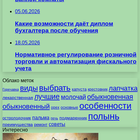
05.06.2026
Какие возможности даёт диплом
бухгалтера после обучения
18.05.2026
Нормативное регулирование розничной
торговли и автоматизация фискального
учета
Облако меток
выбрать
виды
лапчатка
капуста
крестовник
Горечавка
лучшие
обыкновенная
молочай
лекарственная
особенности
обыкновенный
орех
основные
полынь
пальма
подмаренник
остролодочник
печь
советы
преимущества
ремонт
Интересно