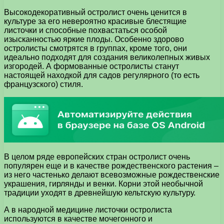
Высокодекоративный остролист очень ценится в
культуре за его невероятно красивые блестящие
листочки и способные похвастаться особой
изысканностью яркие плоды. Особенно здорово
остролисты смотрятся в группах, кроме того, они
идеально подходят для создания великолепных живых
изгородей. А формованные остролисты станут
настоящей находкой для садов регулярного (то есть
французского) стиля.
В целом ряде европейских стран остролист очень
популярен еще и в качестве рождественского растения –
из него частенько делают всевозможные рождественские
украшения, гирлянды и венки. Корни этой необычной
традиции уходят в древнейшую кельтскую культуру.
А в народной медицине листочки остролиста
используются в качестве мочегонного и