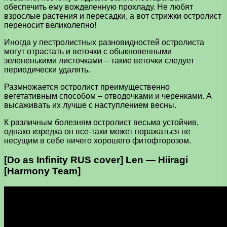
обеспечить ему вожделенную прохладу. Не любят
взрослые растения и пересадки, а вот стрижки остролист
переносит великолепно!
Иногда у пестролистных разновидностей остролиста
могут отрастать и веточки с обыкновенными
зелененькими листочками – такие веточки следует
периодически удалять.
Размножается остролист преимущественно
вегетативным способом – отводочками и черенками. А
высаживать их лучше с наступлением весны.
К различным болезням остролист весьма устойчив,
однако изредка он все-таки может поражаться не
несущим в себе ничего хорошего фитофторозом.
[Do as Infinity RUS cover] Len — Hiiragi
[Harmony Team]