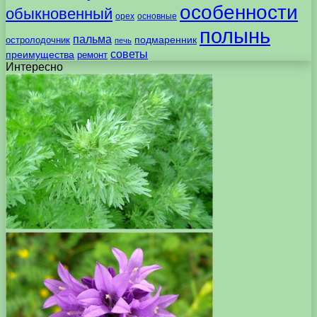
особенности
обыкновенный
орех
основные
полынь
пальма
подмаренник
остролодочник
печь
советы
преимущества
ремонт
Интересно