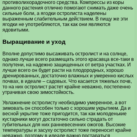
противолихорадочного средства. Компрессы из коры
данного растения отлично помогают снимать даже очень
сильные боли, а ягодки остролиста наделены
выраженным слабительным действием. В пищу же эти
ягодки не употребляются, так как они являются
ядовитыми.
Выращивание и уход
Вполне допустимо высаживать остролист и на солнце,
однако лучше всего размещать этого красавца все-таки в
полутени, на надежно защищенных от ветра участках. И
лучше всего он будет расти на плодородных, хорошо
дренированных, достаточно влажных и умеренно кислых
почвах, в идеале – садовых. Что касается тяжелых почв,
то на них остролист растет крайне неважно, постепенно
утрачивая свою зимостойкость.
Увлажнение остролисту необходимо умеренное, а вот
зимовать он способен только с хорошим укрытием. Да и
весной укрытие тоже пригодится, так как молоденькие
кустарники могут достаточно сильно страдать от
губительных для них ранневесенних ожогов. Высокие
температуры и засуху остролист тоже переносит крайне
неважно, поэтому в идеале важно постараться