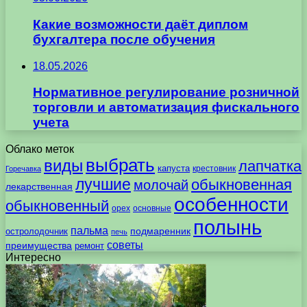
Какие возможности даёт диплом
бухгалтера после обучения
18.05.2026
Нормативное регулирование розничной
торговли и автоматизация фискального
учета
Облако меток
выбрать
виды
лапчатка
капуста
крестовник
Горечавка
лучшие
обыкновенная
молочай
лекарственная
особенности
обыкновенный
орех
основные
полынь
пальма
подмаренник
остролодочник
печь
советы
преимущества
ремонт
Интересно