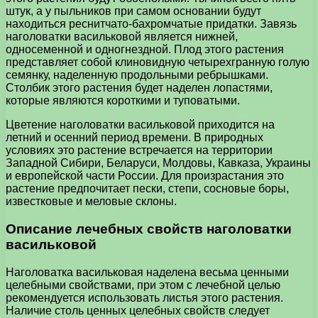
штук, а у пыльников при самом основании будут
находиться реснитчато-бахромчатые придатки. Завязь
наголоватки васильковой является нижней,
односеменной и одногнездной. Плод этого растения
представляет собой клиновидную четырехгранную голую
семянку, наделенную продольными ребрышками.
Столбик этого растения будет наделен лопастями,
которые являются короткими и туповатыми.
Цветение наголоватки васильковой приходится на
летний и осенний период времени. В природных
условиях это растение встречается на территории
Западной Сибири, Беларуси, Молдовы, Кавказа, Украины
и европейской части России. Для произрастания это
растение предпочитает пески, степи, сосновые боры,
известковые и меловые склоны.
Описание лечебных свойств наголоватки
васильковой
Наголоватка васильковая наделена весьма ценными
целебными свойствами, при этом с лечебной целью
рекомендуется использовать листья этого растения.
Наличие столь ценных целебных свойств следует