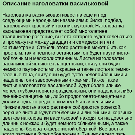
Описание наголоватки васильковой
Наголоватка васильковая известна еще и под
следующими народными названиями: билка, подбел,
наголовичок красный и грозник мужской. Наголоватка
васильковая представляет собой многолетнее
травянистое растение, высота которого будет колебаться
в промежутке между двадцати и семидесяти пяти
сантиметрами. Стебель этого растения может быть как
простым, так и немного ветвистым, он будет паутинисто-
войлочным и мелкоолиственным. Листья наголоватки
васильковой являются ланцетными, снизу они будут
немного паутинистыми, окрашены такие листья в темно-
зеленые тона, снизу они будут густо-беловойлочными и
наделены они завороченными краями. Также такие
листья наголоватки васильковой будут более или же
менее глубоко перисто-раздельными, они наделены либо
линейно-ланцетными, либо продолговато-ланцетными
долями, однако редко они могут быть и цельными.
Нижние листья этого растения собираются розеткой,
верхние листья будут стеблевыми и линейными, корзинки
цветков наголоватки васильковой находятся на довольно
длинных ножках и будет немного сближенными, а также
наделены беловато-шерстистой оберткой. Все цветки
этого растения будут обоеполыми. Тычинок всего пять