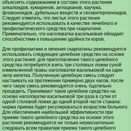
объяснять содержанием в составе этого растения
алкалоидов, кумаринов, антоцианов, каучука,
флавоноидов, дубильных веществ и сесквитерпеноидов.
Следует отметить, что листья этого растения
рекомендуется использовать в качестве лечебного и
профилактического средства при скарлатине.
Примечательно, что наголоватка васильковая обладает
способностями к повышению удойности коров.
Для профилактики и лечения скарлатины рекомендуется
использовать следующее целебное средство на основе
этого растения: для приготовления такого целебного
средства потребуется взять три столовых ложки сухой
измельченной травы наголоватки васильковой на один
литр кипятка. Полученную целебную смесь следует
настаивать на протяжении примерно двух часов, после
чего такую смесь рекомендуется очень тщательно
процедить. Принимают такое целебное средство на
основе наголоватки васильковой три раза в сутки от
одной столовой ложки до одной второй части стакана:
норма приема будет регулироваться возрастом больного.
Для обеспечения наибольшей эффективности при
приеме такого целебного средства на основе этого
растения рекомендуется не только неукоснительно
следовать всем правилам приема такого целебного