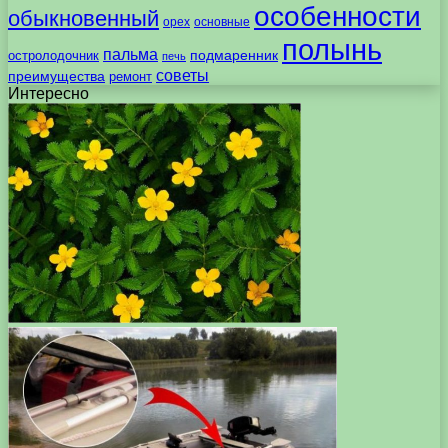
особенности
обыкновенный
орех
основные
полынь
пальма
подмаренник
остролодочник
печь
советы
преимущества
ремонт
Интересно