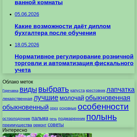
ванной комнаты
05.06.2026
Какие возможности даёт диплом
бухгалтера после обучения
18.05.2026
Нормативное регулирование розничной
торговли и автоматизация фискального
учета
Облако меток
выбрать
виды
лапчатка
капуста
крестовник
Горечавка
лучшие
обыкновенная
молочай
лекарственная
особенности
обыкновенный
орех
основные
полынь
пальма
подмаренник
остролодочник
печь
советы
преимущества
ремонт
Интересно