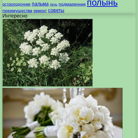
полынь
пальма
подмаренник
остролодочник
печь
советы
преимущества
ремонт
Интересно