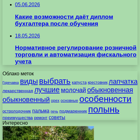
05.06.2026
Какие возможности даёт диплом
бухгалтера после обучения
18.05.2026
Нормативное регулирование розничной
торговли и автоматизация фискального
учета
Облако меток
выбрать
виды
лапчатка
капуста
крестовник
Горечавка
лучшие
обыкновенная
молочай
лекарственная
особенности
обыкновенный
орех
основные
полынь
пальма
подмаренник
остролодочник
печь
советы
преимущества
ремонт
Интересно