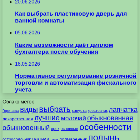
20.06.2026
Как выбрать пластиковую дверь для
ванной комнаты
05.06.2026
Какие возможности даёт диплом
бухгалтера после обучения
18.05.2026
Нормативное регулирование розничной
торговли и автоматизация фискального
учета
Облако меток
выбрать
виды
лапчатка
капуста
крестовник
Горечавка
лучшие
обыкновенная
молочай
лекарственная
особенности
обыкновенный
орех
основные
полынь
пальма
подмаренник
остролодочник
печь