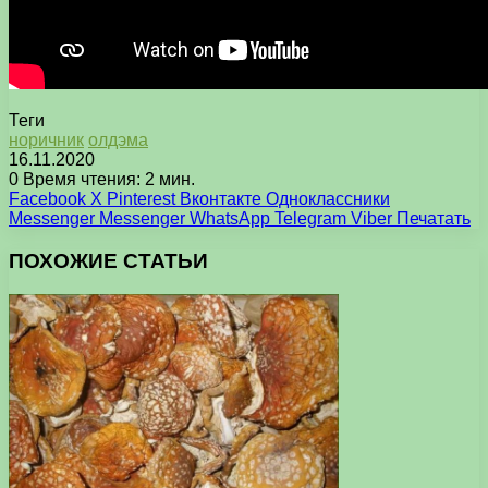
Теги
норичник
олдэма
16.11.2020
0
Время чтения: 2 мин.
Facebook
X
Pinterest
Вконтакте
Одноклассники
Messenger
Messenger
WhatsApp
Telegram
Viber
Печатать
ПОХОЖИЕ СТАТЬИ