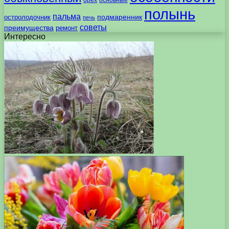
орех
основные
полынь
пальма
подмаренник
остролодочник
печь
советы
преимущества
ремонт
Интересно