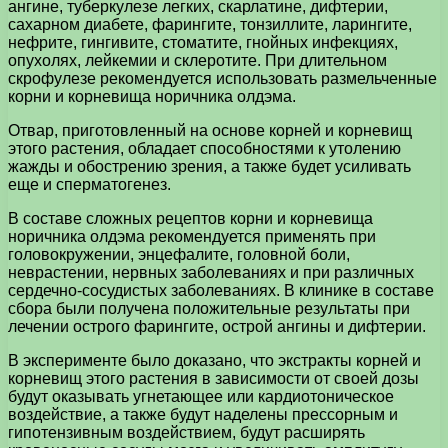
ангине, туберкулезе легких, скарлатине, дифтерии,
сахарном диабете, фарингите, тонзиллите, ларингите,
нефрите, гингивите, стоматите, гнойных инфекциях,
опухолях, лейкемии и склеротите. При длительном
скрофулезе рекомендуется использовать размельченные
корни и корневища норичника олдэма.
Отвар, приготовленный на основе корней и корневищ
этого растения, обладает способностями к утолению
жажды и обострению зрения, а также будет усиливать
еще и сперматогенез.
В составе сложных рецептов корни и корневища
норичника олдэма рекомендуется применять при
головокружении, энцефалите, головной боли,
неврастении, нервных заболеваниях и при различных
сердечно-сосудистых заболеваниях. В клинике в составе
сбора были получена положительные результаты при
лечении острого фарингите, острой ангины и дифтерии.
В эксперименте было доказано, что экстракты корней и
корневищ этого растения в зависимости от своей дозы
будут оказывать угнетающее или кардиотоническое
воздействие, а также будут наделены прессорным и
гипотензивным воздействием, будут расширять