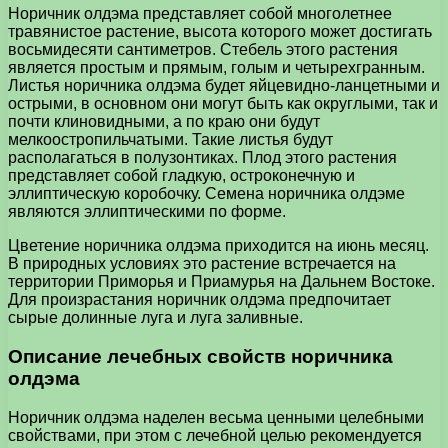
Норичник олдэма представляет собой многолетнее
травянистое растение, высота которого может достигать
восьмидесяти сантиметров. Стебель этого растения
является простым и прямым, голым и четырехгранным.
Листья норичника олдэма будет яйцевидно-ланцетными и
острыми, в основном они могут быть как округлыми, так и
почти клиновидными, а по краю они будут
мелкоостропильчатыми. Такие листья будут
располагаться в полузонтиках. Плод этого растения
представляет собой гладкую, остроконечную и
эллиптическую коробочку. Семена норичника олдэме
являются эллиптическими по форме.
Цветение норичника олдэма приходится на июнь месяц.
В природных условиях это растение встречается на
территории Приморья и Приамурья на Дальнем Востоке.
Для произрастания норичник олдэма предпочитает
сырые долинные луга и луга заливные.
Описание лечебных свойств норичника
олдэма
Норичник олдэма наделен весьма ценными целебными
свойствами, при этом с лечебной целью рекомендуется