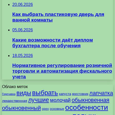
20.06.2026
Как выбрать пластиковую дверь для
ванной комнаты
05.06.2026
Какие возможности даёт диплом
бухгалтера после обучения
18.05.2026
Нормативное регулирование розничной
торговли и автоматизация фискального
учета
Облако меток
выбрать
виды
лапчатка
капуста
крестовник
Горечавка
лучшие
обыкновенная
молочай
лекарственная
особенности
обыкновенный
орех
основные