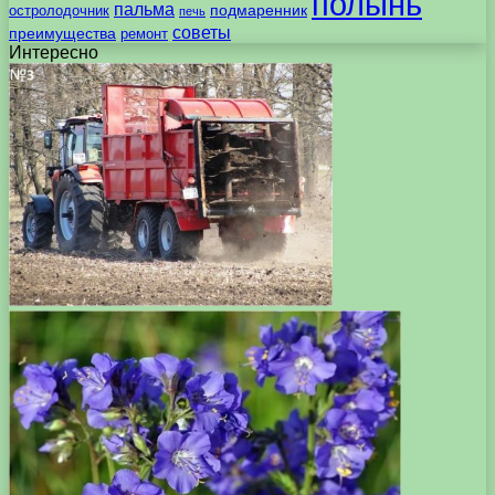
полынь
пальма
подмаренник
остролодочник
печь
советы
преимущества
ремонт
Интересно