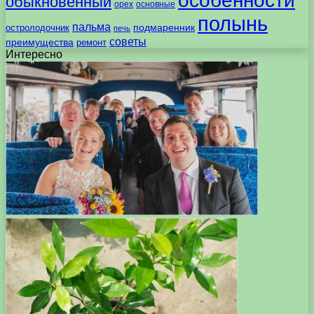
особенности
обыкновенный
орех
основные
полынь
пальма
подмаренник
остролодочник
печь
советы
преимущества
ремонт
Интересно