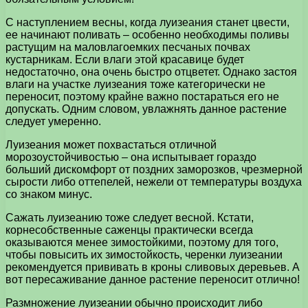
С наступлением весны, когда луизеания станет цвести,
ее начинают поливать – особенно необходимы поливы
растущим на маловлагоемких песчаных почвах
кустарникам. Если влаги этой красавице будет
недостаточно, она очень быстро отцветет. Однако застоя
влаги на участке луизеания тоже категорически не
переносит, поэтому крайне важно постараться его не
допускать. Одним словом, увлажнять данное растение
следует умеренно.
Луизеания может похвастаться отличной
морозоустойчивостью – она испытывает гораздо
больший дискомфорт от поздних заморозков, чрезмерной
сырости либо оттепелей, нежели от температуры воздуха
со знаком минус.
Сажать луизеанию тоже следует весной. Кстати,
корнесобственные саженцы практически всегда
оказываются менее зимостойкими, поэтому для того,
чтобы повысить их зимостойкость, черенки луизеании
рекомендуется прививать в кроны сливовых деревьев. А
вот пересаживание данное растение переносит отлично!
Размножение луизеании обычно происходит либо