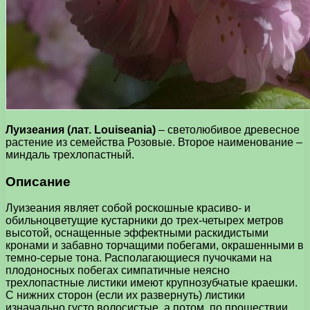
Луизеания (лат. Louiseania)
– светолюбивое древесное
растение из семейства Розовые. Второе наименование –
миндаль трехлопастный.
Описание
Луизеания являет собой роскошные красиво- и
обильноцветущие кустарники до трех-четырех метров
высотой, оснащенные эффектными раскидистыми
кронами и забавно торчащими побегами, окрашенными в
темно-серые тона. Располагающиеся пучочками на
плодоносных побегах симпатичные неясно
трехлопастные листики имеют крупнозубчатые краешки.
С нижних сторон (если их развернуть) листики
изначально густо волосистые, а потом, по прошествии