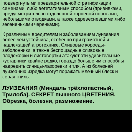
подвергнутыми предварительной стратификации
семенами, либо вегетативным способом (прививками,
предусмотрительно отделенной корневой порослью,
небольшими отводками, а также одревесневшими либо
зелененькими черенками).
К различным вредителям и заболеваниям луизеания
более чем устойчива, особенно при грамотной и
надлежащей агротехнике. Сливовые короеды-
заболонники, а также беспощадные сливовые
плодожорки и листовертки атакуют эти удивительные
кустарники крайне редко, гораздо больше им способны
навредить синицы-лазоревки и тля. А из болезней
луизеанию изредка могут поражать млечный блеск и
серая гниль.
ЛУИЗЕАНИЯ (Миндаль трёхлопастный,
Трилоба). СЕКРЕТ пышного ЦВЕТЕНИЯ.
Обрезка, болезни, размножение.