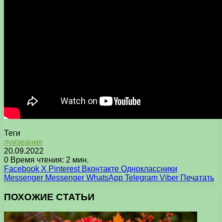
Теги
луизеания
20.09.2022
0
Время чтения: 2 мин.
Facebook
X
Pinterest
Вконтакте
Одноклассники
Messenger
Messenger
WhatsApp
Telegram
Viber
Печатать
ПОХОЖИЕ СТАТЬИ