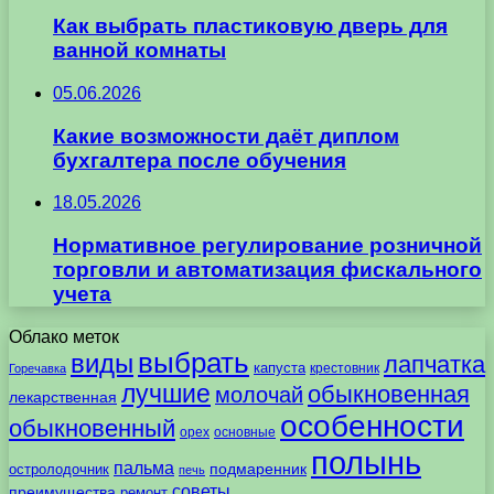
Как выбрать пластиковую дверь для
ванной комнаты
05.06.2026
Какие возможности даёт диплом
бухгалтера после обучения
18.05.2026
Нормативное регулирование розничной
торговли и автоматизация фискального
учета
Облако меток
выбрать
виды
лапчатка
капуста
крестовник
Горечавка
лучшие
обыкновенная
молочай
лекарственная
особенности
обыкновенный
орех
основные
полынь
пальма
подмаренник
остролодочник
печь
советы
преимущества
ремонт